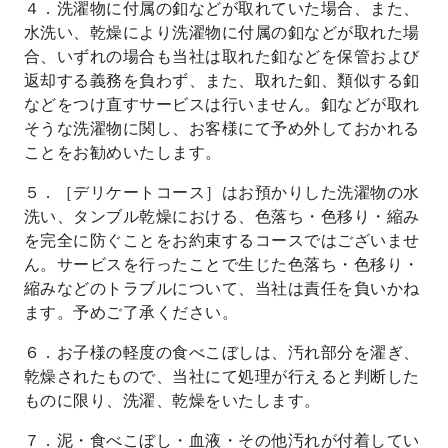
４．洗濯物に付属の釦などが取れていた場合、また、
水洗い、乾燥により洗濯物に付属の釦などが取れた場
合、いずれの場合も当社は取れた釦などを保管および
返却する義務を負わず、また、取れた釦、類似する釦
などをつけ直すサービスは行いません。釦などが取れ
そうな洗濯物に関し、お客様にて予め外しておかれる
ことをお勧めいたします。
５．［デリケートコース］はお預かりした洗濯物の水
洗い、タンブル乾燥における、色落ち・色移り・縮み
を完全に防ぐことをお約束するコースではございませ
ん。サービスを行ったことで生じた色落ち・色移り・
縮みなどのトラブルについて、当社は責任を負いかね
ます。予めご了承ください。
６．お子様の軽度の食べこぼしは、汚れ部分を濯ぎ、
乾燥されたもので、当社にて処理が行えると判断した
ものに限り、洗濯、乾燥をいたします。
７．泥・食べこぼし・血液・その他汚れが付着してい