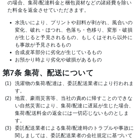
の場合、集荷/配達料金と梱包資材などの諸経費を除い
た料金を返金させていただきます。
水洗いにより、プリントや顔料が剥がれ、風合いの
変化、破れ・ほつれ、色落ち・色移り、変形・破損
が生じると予見されるもの、もしくはそれら以外に
も事故が予見されるもの
合成皮革部分に劣化が生じているもの
お預かり時より劣化や破損があるもの
第7条 集荷、配送について
洗濯物の集荷/配達は、委託配送業者により行われま
す。
地震、豪雨災害等、当社の責めに帰すことのできな
い自然災害により、集荷/配達に遅延が生じた場合、
集荷/配送料金の返金には一切応じないものとしま
す。
委託配送業者による集荷/配達時のトラブルや事故に
関しましては、委託配送業者の会社規定に基づいて